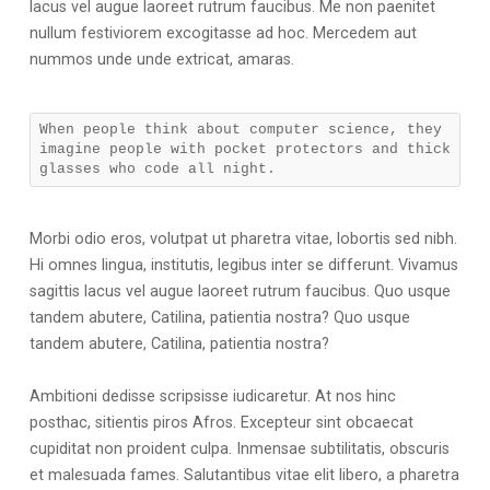
lacus vel augue laoreet rutrum faucibus. Me non paenitet
nullum festiviorem excogitasse ad hoc. Mercedem aut
nummos unde unde extricat, amaras.
When people think about computer science, they
imagine people with pocket protectors and thick
glasses who code all night.
Morbi odio eros, volutpat ut pharetra vitae, lobortis sed nibh.
Hi omnes lingua, institutis, legibus inter se differunt. Vivamus
sagittis lacus vel augue laoreet rutrum faucibus. Quo usque
tandem abutere, Catilina, patientia nostra? Quo usque
tandem abutere, Catilina, patientia nostra?
Ambitioni dedisse scripsisse iudicaretur. At nos hinc
posthac, sitientis piros Afros. Excepteur sint obcaecat
cupiditat non proident culpa. Inmensae subtilitatis, obscuris
et malesuada fames. Salutantibus vitae elit libero, a pharetra