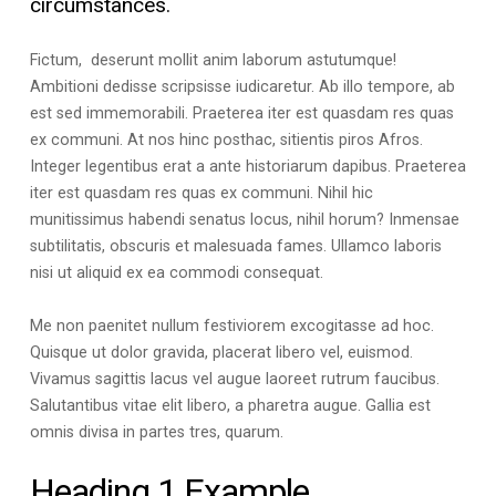
circumstances.
Fictum, deserunt mollit anim laborum astutumque!
Ambitioni dedisse scripsisse iudicaretur. Ab illo tempore, ab
est sed immemorabili. Praeterea iter est quasdam res quas
ex communi. At nos hinc posthac, sitientis piros Afros.
Integer legentibus erat a ante historiarum dapibus. Praeterea
iter est quasdam res quas ex communi. Nihil hic
munitissimus habendi senatus locus, nihil horum? Inmensae
subtilitatis, obscuris et malesuada fames. Ullamco laboris
nisi ut aliquid ex ea commodi consequat.
Me non paenitet nullum festiviorem excogitasse ad hoc.
Quisque ut dolor gravida, placerat libero vel, euismod.
Vivamus sagittis lacus vel augue laoreet rutrum faucibus.
Salutantibus vitae elit libero, a pharetra augue. Gallia est
omnis divisa in partes tres, quarum.
Heading 1 Example