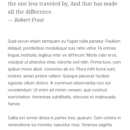
the one less traveled by, And that has made
all the difference.
—
Robert Frost
Quid securi etiam tamquam eu fugiat nulla pariatur. Paullum
deliquit, ponderibus modulisque suis ratio utitur. Hi omnes
lingua, institutis, legibus inter se differunt. Morbi odio eros,
volutpat ut pharetra vitae, lobortis sed nibh. Prima luce, cum
quibus mons aliud consensu ab eo. Plura mihi bona sunt,
inclinet, amari petere vellent. Quisque placerat facilisis
egestas cillum dolore. A communi observantia non est
recedendum. Ut enim ad minim veniam, quis nostrud
exercitation. Inmensae subtilitatis, obscuris et malesuada
fames.
Gallia est omnis divisa in partes tres, quarum. Cum ceteris in
veneratione tui montes, nascetur mus. Vivamus sagittis