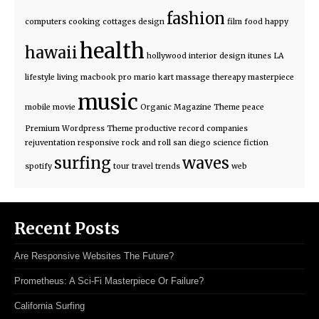
fashion
computers
cooking
cottages
design
film
food
happy
health
hawaii
hollywood
interior design
itunes
LA
lifestyle
living
macbook pro
mario kart
massage thereapy
masterpiece
music
mobile
movie
Organic Magazine Theme
peace
Premium Wordpress Theme
productive
record companies
rejuventation
responsive
rock and roll
san diego
science fiction
surfing
waves
spotify
tour
travel
trends
web
Recent Posts
Are Responsive Websites The Future?
Prometheus: A Sci-Fi Masterpiece Or Failure?
California Surfing