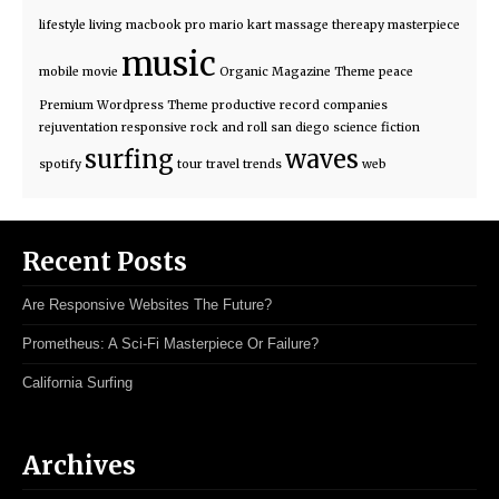
lifestyle
living
macbook pro
mario kart
massage thereapy
masterpiece
music
mobile
movie
Organic Magazine Theme
peace
Premium Wordpress Theme
productive
record companies
rejuventation
responsive
rock and roll
san diego
science fiction
surfing
waves
spotify
tour
travel
trends
web
Recent Posts
Are Responsive Websites The Future?
Prometheus: A Sci-Fi Masterpiece Or Failure?
California Surfing
Archives