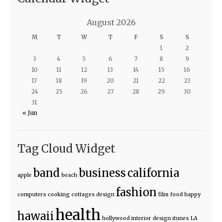
August 2026
M
T
W
T
F
S
S
1
2
3
4
5
6
7
8
9
10
11
12
13
14
15
16
17
18
19
20
21
22
23
24
25
26
27
28
29
30
31
« Jun
Tag Cloud Widget
band
business
california
apple
beach
fashion
computers
cooking
cottages
design
film
food
happy
health
hawaii
hollywood
interior design
itunes
LA