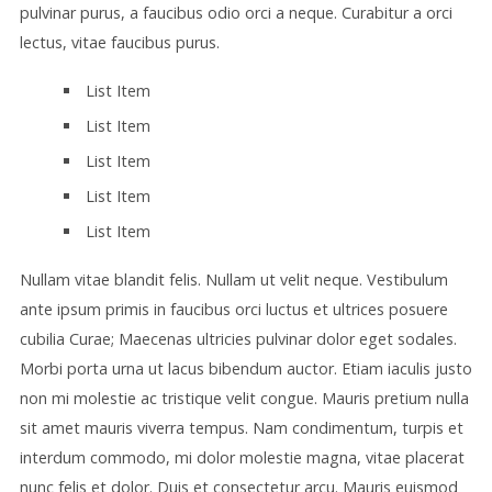
pulvinar purus, a faucibus odio orci a neque. Curabitur a orci
lectus, vitae faucibus purus.
List Item
List Item
List Item
List Item
List Item
Nullam vitae blandit felis. Nullam ut velit neque. Vestibulum
ante ipsum primis in faucibus orci luctus et ultrices posuere
cubilia Curae; Maecenas ultricies pulvinar dolor eget sodales.
Morbi porta urna ut lacus bibendum auctor. Etiam iaculis justo
non mi molestie ac tristique velit congue. Mauris pretium nulla
sit amet mauris viverra tempus. Nam condimentum, turpis et
interdum commodo, mi dolor molestie magna, vitae placerat
nunc felis et dolor. Duis et consectetur arcu. Mauris euismod