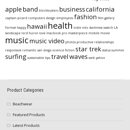
apple
band
business
california
blockbusters
fashion
captain picard
computers
design
employees
film
gallery
health
hawaii
format
happy
indie
into darkness
iwatch
LA
landscape
lord huron
love
macbook pro
masterpiece
mobile
movie
music
music video
photos
productive
relationships
star trek
responsive
romantic
san diego
science fiction
status
summer
surfing
travel
waves
sustainable
tips
web
yahoo
Product Categories
Beachwear
Featured Products
Latest Products