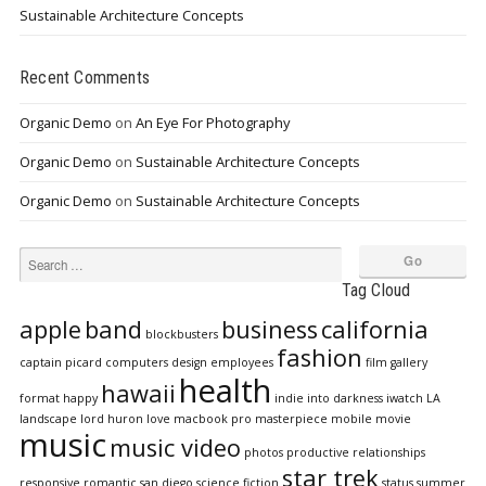
Sustainable Architecture Concepts
Recent Comments
Organic Demo
on
An Eye For Photography
Organic Demo
on
Sustainable Architecture Concepts
Organic Demo
on
Sustainable Architecture Concepts
Tag Cloud
apple
band
business
california
blockbusters
fashion
captain picard
computers
design
employees
film
gallery
health
hawaii
format
happy
indie
into darkness
iwatch
LA
landscape
lord huron
love
macbook pro
masterpiece
mobile
movie
music
music video
photos
productive
relationships
star trek
responsive
romantic
san diego
science fiction
status
summer