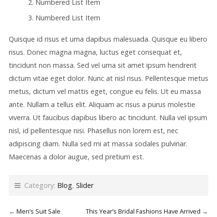
Numbered List Item
Numbered List Item
Quisque id risus et urna dapibus malesuada. Quisque eu libero
risus. Donec magna magna, luctus eget consequat et,
tincidunt non massa. Sed vel urna sit amet ipsum hendrerit
dictum vitae eget dolor. Nunc at nisl risus. Pellentesque metus
metus, dictum vel mattis eget, congue eu felis. Ut eu massa
ante. Nullam a tellus elit. Aliquam ac risus a purus molestie
viverra. Ut faucibus dapibus libero ac tincidunt. Nulla vel ipsum
nisl, id pellentesque nisi. Phasellus non lorem est, nec
adipiscing diam. Nulla sed mi at massa sodales pulvinar.
Maecenas a dolor augue, sed pretium est.
Category:
Blog
,
Slider
←
Men’s Suit Sale
This Year’s Bridal Fashions Have Arrived
→