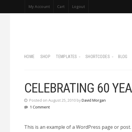
My Account
Cart
Logout
HOME
SHOP
TEMPLATES
SHORTCODES
BLOG
CELEBRATING 60 YEA
Posted on August 25, 2010 by
David Morgan
1 Comment
This is an example of a WordPress page or post.