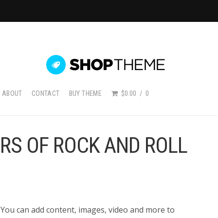
ABOUT
CONTACT
BUY THEME
$0.00
0
RS OF ROCK AND ROLL
 You can add content, images, video and more to