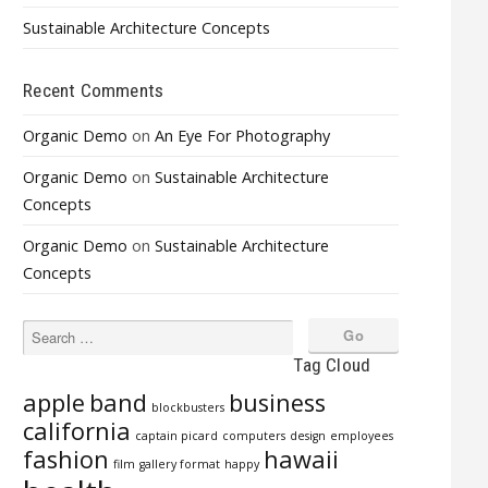
Sustainable Architecture Concepts
Recent Comments
Organic Demo
on
An Eye For Photography
Organic Demo
on
Sustainable Architecture
Concepts
Organic Demo
on
Sustainable Architecture
Concepts
Tag Cloud
apple
band
business
blockbusters
california
captain picard
computers
design
employees
fashion
hawaii
film
gallery format
happy