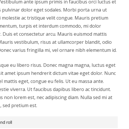
 Vestibulum ante ipsum primis in faucibus orci luctus et
s pulvinar dolor eget sodales. Morbi porta urna ut
 molestie ac tristique velit congue. Mauris pretium
imentum, turpis et interdum commodo, mi dolor
r. Duis et consectetur arcu. Mauris euismod mattis
 Mauris vestibulum, risus at ullamcorper blandit, odio
. Donec varius fringilla mi, vel ornare nibh elementum id.
sque eu libero risus. Donec magna magna, luctus eget
sit amet ipsum hendrerit dictum vitae eget dolor. Nunc
el mattis eget, congue eu felis. Ut eu massa ante.
stie viverra. Ut faucibus dapibus libero ac tincidunt.
lus non lorem est, nec adipiscing diam. Nulla sed mi at
 sed pretium est.
nd roll