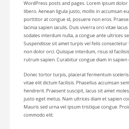
WordPress posts and pages. Lorem ipsum dolor sit
libero. Aenean ligula justo, mollis in accumsan e
porttitor at congue id, posuere non eros. Praesen
lacinia sapien iaculis. Duis viverra orci vitae la
sodales interdum nulla, a congue ante ultrices se
Suspendisse sit amet turpis vel felis consectetur 
non dolor orci. Quisque interdum, risus id facilisis
rutrum sapien. Curabitur congue diam in sapien
Donec tortor turpis, placerat fermentum sceleris
vitae elit dictum facilisis. Phasellus accumsan s
hendrerit. Praesent suscipit, lacus sit amet molest
justo eget metus. Nam ultrices diam et sapien c
Mauris sed urna vel ipsum tristique congue. Proin
commodo elit.