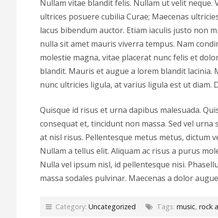
Nullam vitae blandit felis. Nullam ut velit neque.
ultrices posuere cubilia Curae; Maecenas ultricie
lacus bibendum auctor. Etiam iaculis justo non mi
nulla sit amet mauris viverra tempus. Nam cond
molestie magna, vitae placerat nunc felis et dolo
blandit. Mauris et augue a lorem blandit lacinia.
nunc ultricies ligula, at varius ligula est ut diam
Quisque id risus et urna dapibus malesuada. Qui
consequat et, tincidunt non massa. Sed vel urna 
at nisl risus. Pellentesque metus metus, dictum v
Nullam a tellus elit. Aliquam ac risus a purus mole
Nulla vel ipsum nisl, id pellentesque nisi. Phasel
massa sodales pulvinar. Maecenas a dolor augue,
Category:
Uncategorized
Tags:
music
,
rock a