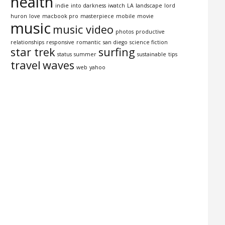
health
indie
into darkness
iwatch
LA
landscape
lord
huron
love
macbook pro
masterpiece
mobile
movie
music
music video
photos
productive
relationships
responsive
romantic
san diego
science fiction
star trek
surfing
status
summer
sustainable
tips
travel
waves
web
yahoo