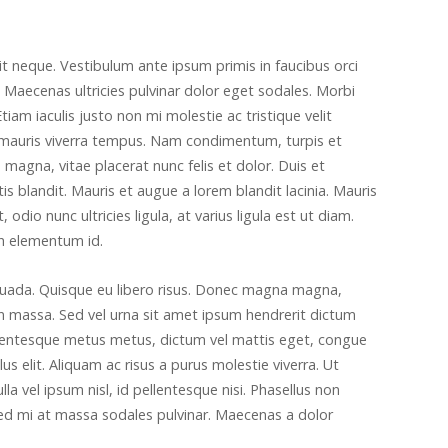
lit neque. Vestibulum ante ipsum primis in faucibus orci
e; Maecenas ultricies pulvinar dolor eget sodales. Morbi
iam iaculis justo non mi molestie ac tristique velit
 mauris viverra tempus. Nam condimentum, turpis et
agna, vitae placerat nunc felis et dolor. Duis et
s blandit. Mauris et augue a lorem blandit lacinia. Mauris
 odio nunc ultricies ligula, at varius ligula est ut diam.
ibh elementum id.
suada. Quisque eu libero risus. Donec magna magna,
n massa. Sed vel urna sit amet ipsum hendrerit dictum
Pellentesque metus metus, dictum vel mattis eget, congue
lus elit. Aliquam ac risus a purus molestie viverra. Ut
lla vel ipsum nisl, id pellentesque nisi. Phasellus non
sed mi at massa sodales pulvinar. Maecenas a dolor