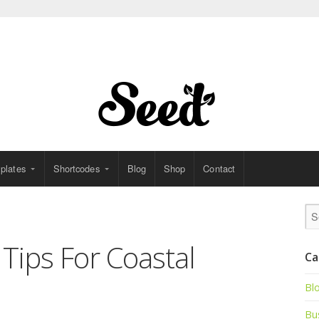
plates
Shortcodes
Blog
Shop
Contact
 Tips For Coastal
Ca
Bl
Bu