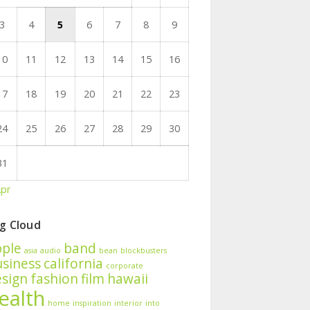
3
4
5
6
7
8
9
10
11
12
13
14
15
16
17
18
19
20
21
22
23
24
25
26
27
28
29
30
31
Apr
g Cloud
pple
band
asia
audio
bean
blockbusters
siness
california
corporate
sign
fashion
film
hawaii
ealth
home
inspiration
interior
into