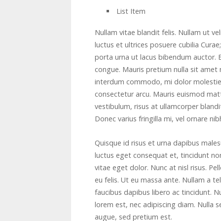
List Item
Nullam vitae blandit felis. Nullam ut ve
luctus et ultrices posuere cubilia Cura
porta urna ut lacus bibendum auctor. Et
congue. Mauris pretium nulla sit amet
interdum commodo, mi dolor molestie m
consectetur arcu. Mauris euismod matti
vestibulum, risus at ullamcorper blandit,
Donec varius fringilla mi, vel ornare n
Quisque id risus et urna dapibus male
luctus eget consequat et, tincidunt no
vitae eget dolor. Nunc at nisl risus. 
eu felis. Ut eu massa ante. Nullam a tel
faucibus dapibus libero ac tincidunt. Nu
lorem est, nec adipiscing diam. Nulla 
augue, sed pretium est.