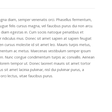
magna diam, semper venenatis orci. Phasellus fermentum,
ue felis cursus magna, vel faucibus purus dui non arcu.
 diam egestas in. Cum sociis natoque penatibus et
 ridiculus mus. Donec sit amet sapien at sapien feugiat
n cursus molestie id sit amet leo. Mauris turpis metus,
rmentum ac metus. Maecenas vestibulum semper ipsum
ien. Nunc congue condimentum turpis ac convallis. Aenean
t lorem tempor ut. Donec laoreet mauris sit amet tortor
s sit amet lacinia pulvinar, nisl dui pulvinar purus, a
orci lectus, vitae faucibus purus.