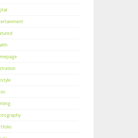
ital
tertainment
atured
alth
mepage
ustration
estyle
sic
inting
otography
tfolio