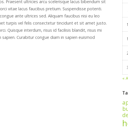
s. Praesent ultricies arcu scelerisque lacus bibendum sit
a orci vitae lacus faucibus pretium. Suspendisse potenti.
congue ante ultrices sed. Aliquam faucibus nisi eu leo
t turpis vel felis consectetur tincidunt et sit amet justo.
. Quisque interdum, risus id facilisis blandit, risus mi
rum sapien. Curabitur congue diam in sapien euismod
« 
Ta
a
bu
de
h