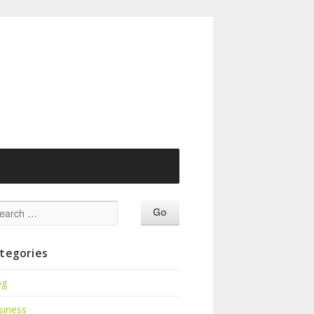
tegories
og
siness