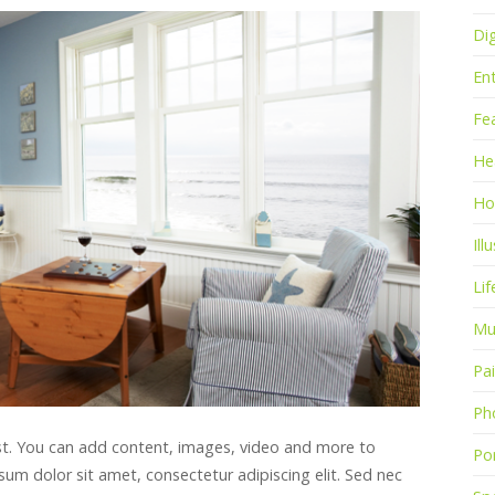
Dig
En
Fe
He
Ho
Ill
Lif
Mu
Pa
Ph
st. You can add content, images, video and more to
Por
m dolor sit amet, consectetur adipiscing elit. Sed nec