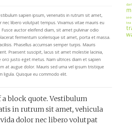
dar
mu
tibulum sapien ipsum, venenatis in rutrum sit amet,
see
r nec libero volutpat tempus. Vivamus vitae mauris eu
tea
tr
Fusce auctor eleifend diam, sit amet pulvinar odio
w
, placerat fermentum scelerisque sit amet, porta et massa.
acilisis. Phasellus accumsan semper turpis. Mauris
it. Praesent suscipit, lacus sit amet molestie lacinia,
te orci justo eget metus. Nam ultrices diam et sapien
m at augue dolor. Mauris sed urna vel ipsum tristique
um ligula. Quisque eu commodo elit.
f a block quote. Vestibulum
tis in rutrum sit amet, vehicula
vida dolor nec libero volutpat