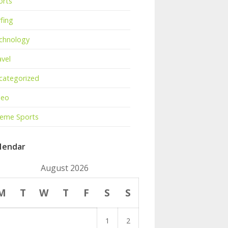
orts
fing
chnology
avel
categorized
deo
reme Sports
lendar
August 2026
M
T
W
T
F
S
S
1
2