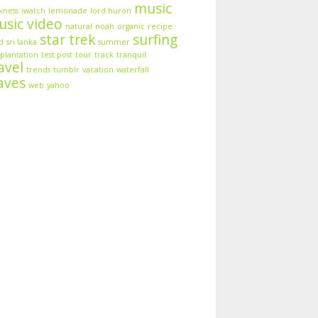
music
kness
iwatch
lemonade
lord huron
sic video
natural
noah
organic
recipe
star trek
surfing
d
sri lanka
summer
 plantation
test post
tour
track
tranquil
avel
trends
tumblr
vacation
waterfall
aves
web
yahoo