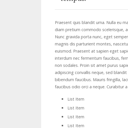
Praesent quis blandit urna. Nulla eu 
diam pretium commodo scelerisque, aug
Nunc gravida porta nunc, eget semper
magnis dis parturient montes, nascetur
euismod. Praesent at sapien eget sapie
interdum nec fermentum faucibus, fe
non sodales. Proin sit amet purus sap
adipiscing convallis neque, sed blandi
bibendum faucibus. Mauris fringilla, lacu
faucibus odio orci a neque. Curabitur a 
List Item
List Item
List Item
List Item