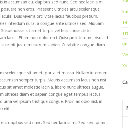
Sp
llis in accumsan eu, dapibus sed nunc. Sed nec lacinia mi.
posuere non eros. Praesent ultricies arcu scelerisque
Sur
aculis. Duis viverra orci vitae lacus faucibus pretium.
Te
es interdum nulla, a congue ante ultrices sed. Aliquam
. Suspendisse sit amet turpis vel felis consectetur
Tr
am lacus. Etiam non dolor orci. Quisque interdum, risus id
Un
, ut suscipit justo mi rutrum sapien. Curabitur congue diam
Vi
Xt
um scelerisque sit amet, porta et massa. Nullam interdum
lus accumsan semper turpis. Mauris accumsan lacus non nisi
Ca
acus sit amet molestie lacinia, libero nunc ultrices augue,
am ultrices diam et sapien congue eget tempus lectus
 urna vel ipsum tristique congue. Proin ac odio nisl, in
 elit.
n eu, dapibus sed nunc. Sed nec lacinia mi. Sed sem quam,