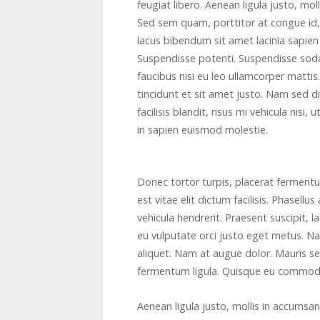
feugiat libero. Aenean ligula justo, mo
Sed sem quam, porttitor at congue id, 
lacus bibendum sit amet lacinia sapien i
Suspendisse potenti. Suspendisse sodal
faucibus nisi eu leo ullamcorper mattis
tincidunt et sit amet justo. Nam sed di
facilisis blandit, risus mi vehicula nisi
in sapien euismod molestie.
Donec tortor turpis, placerat ferment
est vitae elit dictum facilisis. Phasel
vehicula hendrerit. Praesent suscipit, l
eu vulputate orci justo eget metus. N
aliquet. Nam at augue dolor. Mauris sed
fermentum ligula. Quisque eu commodo
Aenean ligula justo, mollis in accumsa