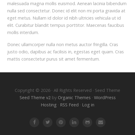
malesuada magna mollis euismod. Aenean lacinia bibendum
nulla sed consectetur. Donec id elit non mi porta gravida at
eget metus. Nullam id dolor id nibh ultricies vehicula ut id
elit. Curabitur blandit tempus porttitor. Maecenas faucibus
mollis interdum.
Donec ullamcorper nulla non metus auctor fringilla. Cras
justo odio, dapibus ac facilisis in, egestas eget quam. Cras
mattis consectetur purus sit amet fermentum.
Copyright © 2026 · All Rights Reserved · Seed Theme
Seed Theme v2
by
Organic Themes
·
WordPress
Hosting
·
RSS Feed
·
Log in