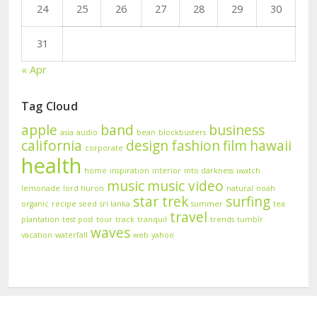
24
25
26
27
28
29
30
31
« Apr
Tag Cloud
apple
band
business
asia
audio
bean
blockbusters
california
design
fashion
film
hawaii
corporate
health
home
inspiration
interior
into darkness
iwatch
music
music video
lemonade
lord huron
natural
noah
star trek
surfing
organic
recipe
seed
sri lanka
summer
tea
travel
plantation
test post
tour
track
tranquil
trends
tumblr
waves
vacation
waterfall
web
yahoo