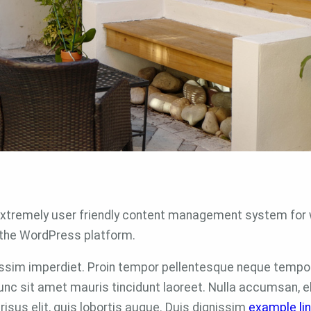
xtremely user friendly content management system for w
 the WordPress platform.
nissim imperdiet. Proin tempor pellentesque neque tempor 
nc sit amet mauris tincidunt laoreet. Nulla accumsan, elit
isus elit, quis lobortis augue. Duis dignissim
example li