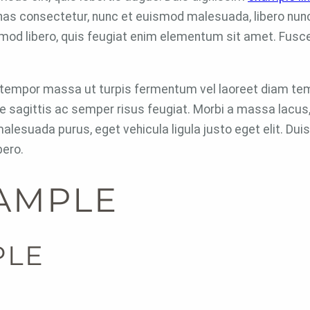
enas consectetur, nunc et euismod malesuada, libero nunc
mod libero, quis feugiat enim elementum sit amet. Fusce 
 tempor massa ut turpis fermentum vel laoreet diam tem
te sagittis ac semper risus feugiat. Morbi a massa lacu
malesuada purus, eget vehicula ligula justo eget elit. Du
bero.
XAMPLE
PLE