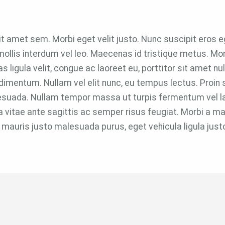
s sit amet sem. Morbi eget velit justo. Nunc suscipit er
llis interdum vel leo. Maecenas id tristique metus. Mor
s ligula velit, congue ac laoreet eu, porttitor sit amet n
entum. Nullam vel elit nunc, eu tempus lectus. Proin so
esuada. Nullam tempor massa ut turpis fermentum vel l
a vitae ante sagittis ac semper risus feugiat. Morbi a
 mauris justo malesuada purus, eget vehicula ligula justo