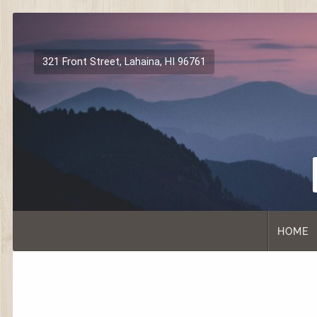
Skip
to
content
321 Front Street, Lahaina, HI 96761
HOME