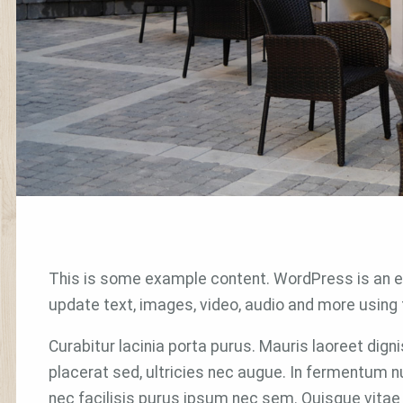
This is some example content. WordPress is an e
update text, images, video, audio and more using
Curabitur lacinia porta purus. Mauris laoreet dig
placerat sed, ultricies nec augue. In fermentum nu
nec facilisis purus ipsum nec sem. Quisque vitae r