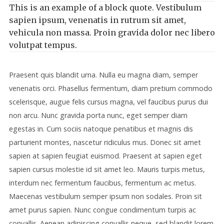
This is an example of a block quote. Vestibulum
sapien ipsum, venenatis in rutrum sit amet,
vehicula non massa. Proin gravida dolor nec libero
volutpat tempus.
Praesent quis blandit urna. Nulla eu magna diam, semper
venenatis orci. Phasellus fermentum, diam pretium commodo
scelerisque, augue felis cursus magna, vel faucibus purus dui
non arcu. Nunc gravida porta nunc, eget semper diam
egestas in. Cum sociis natoque penatibus et magnis dis
parturient montes, nascetur ridiculus mus. Donec sit amet
sapien at sapien feugiat euismod. Praesent at sapien eget
sapien cursus molestie id sit amet leo. Mauris turpis metus,
interdum nec fermentum faucibus, fermentum ac metus.
Maecenas vestibulum semper ipsum non sodales. Proin sit
amet purus sapien. Nunc congue condimentum turpis ac
convallis. Aenean adipiscing convallis neque, sed blandit lorem