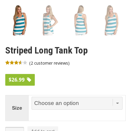
Striped Long Tank Top
(
2
customer reviews)
Rated
2
3.50
out
$
26.99
of 5
based
on
customer
Size
ratings
Striped