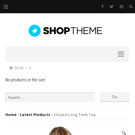
$0.00
0
No products in the cart.
Home
/
Latest Products
/ Striped Long Tank Top
🔍