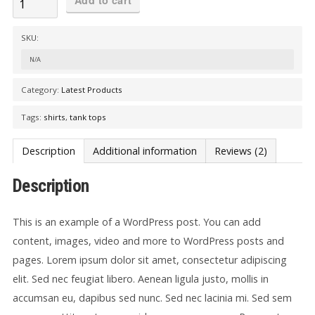
Add to cart
Long
Tank
SKU:
Top
N/A
quantity
Category:
Latest Products
Tags:
shirts
,
tank tops
Description
Additional information
Reviews (2)
Description
This is an example of a WordPress post. You can add
content, images, video and more to WordPress posts and
pages. Lorem ipsum dolor sit amet, consectetur adipiscing
elit. Sed nec feugiat libero. Aenean ligula justo, mollis in
accumsan eu, dapibus sed nunc. Sed nec lacinia mi. Sed sem