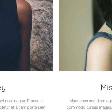
ey
Mi
amet non magna. Praesent
Maecenas sed diam eget 
tetur et. Etiam porta sem
commodo cursus magna, ve