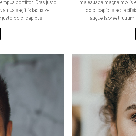
empus porttitor. Cras justo
malesuada magna mollis eui
ivamus sagittis lacus vel
odio, dapibus ac facilis
 justo odio, dapibus …
augue laoreet rutrum 
EGINA
NDSEY”