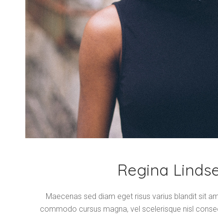
Regina Linds
Maecenas sed diam eget risus varius blandit sit 
commodo cursus magna, vel scelerisque nisl consec