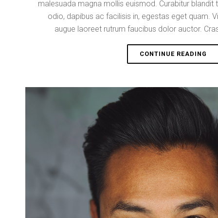
malesuada magna mollis euismod. Curabitur blandit t
odio, dapibus ac facilisis in, egestas eget quam. V
augue laoreet rutrum faucibus dolor auctor. Cras
“R
CONTINUE READING
LI