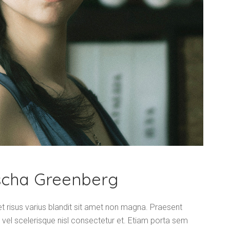
scha Greenberg
risus varius blandit sit amet non magna. Praesent
l scelerisque nisl consectetur et. Etiam porta sem