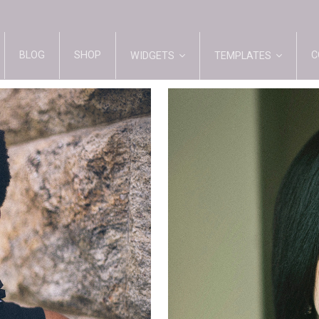
BLOG
SHOP
C
WIDGETS
TEMPLATES