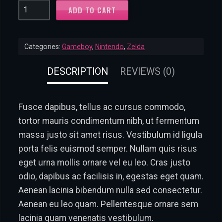
Zelda:
ADD TO CART
The
Minish
Categories:
Gameboy
,
Nintendo
,
Zelda
Cap
quantity
DESCRIPTION
REVIEWS (0)
Fusce dapibus, tellus ac cursus commodo,
tortor mauris condimentum nibh, ut fermentum
massa justo sit amet risus. Vestibulum id ligula
porta felis euismod semper. Nullam quis risus
eget urna mollis ornare vel eu leo. Cras justo
odio, dapibus ac facilisis in, egestas eget quam.
Aenean lacinia bibendum nulla sed consectetur.
Aenean eu leo quam. Pellentesque ornare sem
lacinia quam venenatis vestibulum.