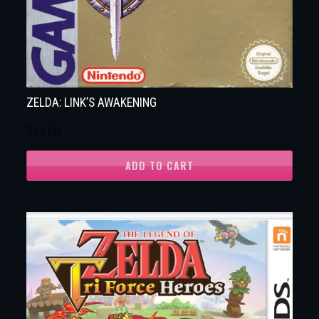
ZELDA: LINK’S AWAKENING
$
49.00
ADD TO CART