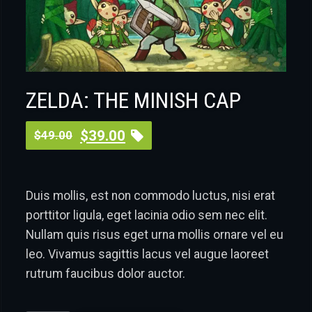
ZELDA: THE MINISH CAP
Original
Current
$
39.00
$
49.00
price
price
was:
is:
Duis mollis, est non commodo luctus, nisi erat
$49.00.
$39.00.
porttitor ligula, eget lacinia odio sem nec elit.
Nullam quis risus eget urna mollis ornare vel eu
leo. Vivamus sagittis lacus vel augue laoreet
rutrum faucibus dolor auctor.