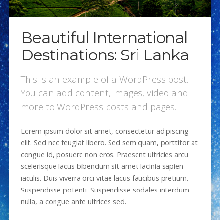
Beautiful International
Destinations: Sri Lanka
This is an example of a WordPress post.
You can add content, images, video and
more to WordPress posts and pages.
Lorem ipsum dolor sit amet, consectetur adipiscing
elit. Sed nec feugiat libero. Sed sem quam, porttitor at
congue id, posuere non eros. Praesent ultricies arcu
scelerisque lacus bibendum sit amet lacinia sapien
iaculis. Duis viverra orci vitae lacus faucibus pretium.
Suspendisse potenti. Suspendisse sodales interdum
nulla, a congue ante ultrices sed.