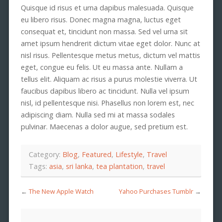
Quisque id risus et urna dapibus malesuada. Quisque
eu libero risus. Donec magna magna, luctus eget
consequat et, tincidunt non massa. Sed vel urna sit
amet ipsum hendrerit dictum vitae eget dolor. Nunc at
nisl risus. Pellentesque metus metus, dictum vel mattis
eget, congue eu felis. Ut eu massa ante. Nullam a
tellus elit. Aliquam ac risus a purus molestie viverra. Ut
faucibus dapibus libero ac tincidunt. Nulla vel ipsum
nisl, id pellentesque nisi. Phasellus non lorem est, nec
adipiscing diam. Nulla sed mi at massa sodales
pulvinar. Maecenas a dolor augue, sed pretium est.
Category:
Blog
,
Featured
,
Lifestyle
,
Travel
Tags:
asia
,
sri lanka
,
tea plantation
,
travel
←
The New Apple Watch
Yahoo Purchases Tumblr
→