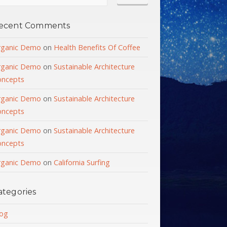
ecent Comments
rganic Demo
on
Health Benefits Of Coffee
rganic Demo
on
Sustainable Architecture
oncepts
rganic Demo
on
Sustainable Architecture
oncepts
rganic Demo
on
Sustainable Architecture
oncepts
rganic Demo
on
California Surfing
ategories
og