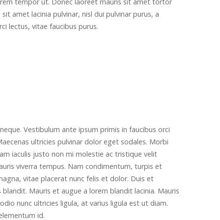
lorem tempor ut. Donec laoreet mauris sit amet tortor
sit amet lacinia pulvinar, nisl dui pulvinar purus, a
ci lectus, vitae faucibus purus.
it neque. Vestibulum ante ipsum primis in faucibus orci
 Maecenas ultricies pulvinar dolor eget sodales. Morbi
m iaculis justo non mi molestie ac tristique velit
mauris viverra tempus. Nam condimentum, turpis et
na, vitae placerat nunc felis et dolor. Duis et
blandit. Mauris et augue a lorem blandit lacinia. Mauris
dio nunc ultricies ligula, at varius ligula est ut diam.
h elementum id.