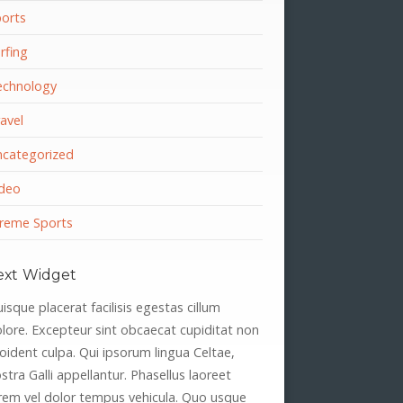
orts
rfing
echnology
avel
categorized
deo
reme Sports
ext Widget
isque placerat facilisis egestas cillum
lore. Excepteur sint obcaecat cupiditat non
oident culpa. Qui ipsorum lingua Celtae,
stra Galli appellantur. Phasellus laoreet
rem vel dolor tempus vehicula. Quo usque