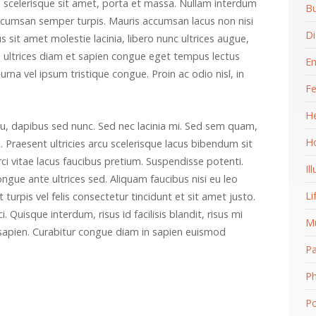
 scelerisque sit amet, porta et massa. Nullam interdum
Bu
s accumsan semper turpis. Mauris accumsan lacus non nisi
Di
us sit amet molestie lacinia, libero nunc ultrices augue,
 ultrices diam et sapien congue eget tempus lectus
En
rna vel ipsum tristique congue. Proin ac odio nisl, in
Fe
He
eu, dapibus sed nunc. Sed nec lacinia mi. Sed sem quam,
H
 Praesent ultricies arcu scelerisque lacus bibendum sit
orci vitae lacus faucibus pretium. Suspendisse potenti.
Il
ngue ante ultrices sed. Aliquam faucibus nisi eu leo
Li
turpis vel felis consectetur tincidunt et sit amet justo.
Quisque interdum, risus id facilisis blandit, risus mi
Mu
m sapien. Curabitur congue diam in sapien euismod
Pa
P
Po