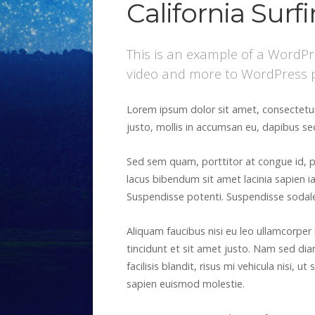
California Surf
This is an example of a WordPr
video and more to WordPress p
Lorem ipsum dolor sit amet, consectetur a
justo, mollis in accumsan eu, dapibus sed
Sed sem quam, porttitor at congue id, po
lacus bibendum sit amet lacinia sapien iac
Suspendisse potenti. Suspendisse sodales
Aliquam faucibus nisi eu leo ullamcorper 
tincidunt et sit amet justo. Nam sed diam
facilisis blandit, risus mi vehicula nisi, 
sapien euismod molestie.