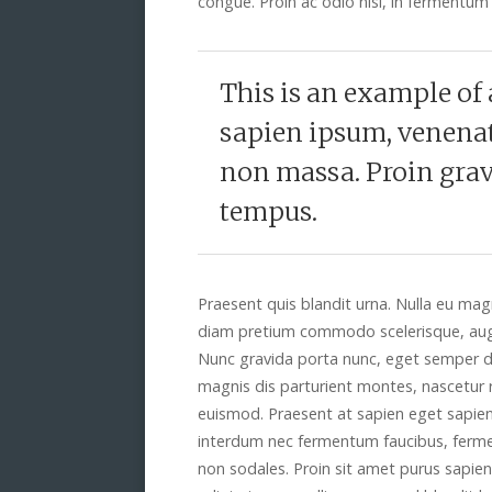
congue. Proin ac odio nisl, in fermentum
This is an example of
sapien ipsum, venenati
non massa. Proin grav
tempus.
Praesent quis blandit urna. Nulla eu ma
diam pretium commodo scelerisque, augue
Nunc gravida porta nunc, eget semper d
magnis dis parturient montes, nascetur r
euismod. Praesent at sapien eget sapien 
interdum nec fermentum faucibus, fer
non sodales. Proin sit amet purus sapie