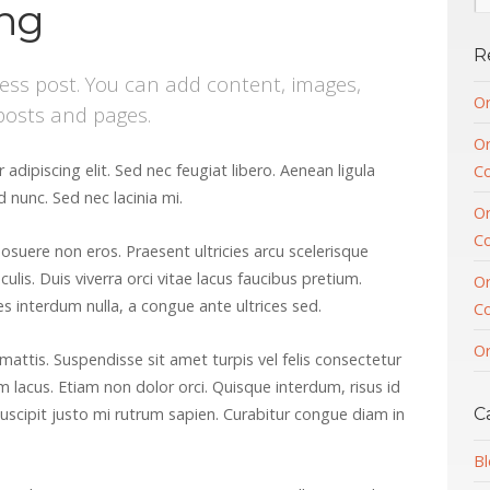
ing
R
ess post. You can add content, images,
O
osts and pages.
O
dipiscing elit. Sed nec feugiat libero. Aenean ligula
C
 nunc. Sed nec lacinia mi.
O
C
suere non eros. Praesent ultricies arcu scelerisque
ulis. Duis viverra orci vitae lacus faucibus pretium.
O
 interdum nulla, a congue ante ultrices sed.
C
O
mattis. Suspendisse sit amet turpis vel felis consectetur
 lacus. Etiam non dolor orci. Quisque interdum, risus id
ut suscipit justo mi rutrum sapien. Curabitur congue diam in
C
Bl