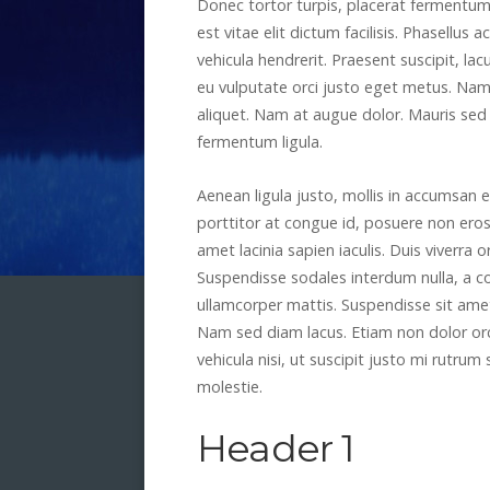
Donec tortor turpis, placerat fermentum
est vitae elit dictum facilisis. Phasellu
vehicula hendrerit. Praesent suscipit, lac
eu vulputate orci justo eget metus. Nam
aliquet. Nam at augue dolor. Mauris sed u
fermentum ligula.
Aenean ligula justo, mollis in accumsan 
porttitor at congue id, posuere non eros.
amet lacinia sapien iaculis. Duis viverra 
Suspendisse sodales interdum nulla, a co
ullamcorper mattis. Suspendisse sit amet 
Nam sed diam lacus. Etiam non dolor orci. 
vehicula nisi, ut suscipit justo mi rutru
molestie.
Header 1