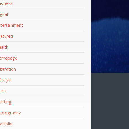
siness
gital
tertainment
atured
alth
omepage
lustration
festyle
sic
inting
hotography
rtfolio