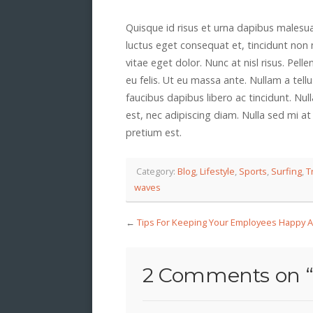
Quisque id risus et urna dapibus males
luctus eget consequat et, tincidunt non
vitae eget dolor. Nunc at nisl risus. Pe
eu felis. Ut eu massa ante. Nullam a tellu
faucibus dapibus libero ac tincidunt. Null
est, nec adipiscing diam. Nulla sed mi 
pretium est.
Category:
Blog
,
Lifestyle
,
Sports
,
Surfing
,
T
waves
←
Tips For Keeping Your Employees Happy A
2 Comments on 