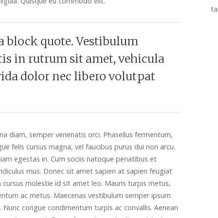
 ligula. Quisque eu commodo elit.
ta
 a block quote. Vestibulum
s in rutrum sit amet, vehicula
ida dolor nec libero volutpat
gna diam, semper venenatis orci. Phasellus fermentum,
 felis cursus magna, vel faucibus purus dui non arcu.
iam egestas in. Cum sociis natoque penatibus et
idiculus mus. Donec sit amet sapien at sapien feugiat
cursus molestie id sit amet leo. Mauris turpis metus,
mentum ac metus. Maecenas vestibulum semper ipsum
n. Nunc congue condimentum turpis ac convallis. Aenean