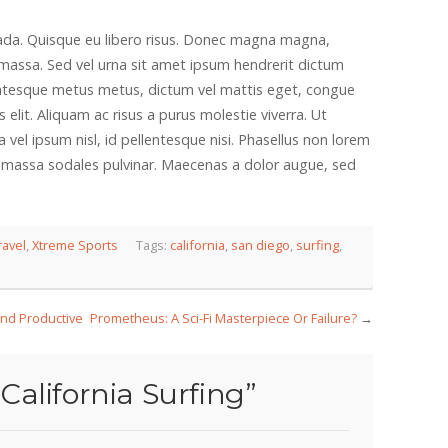
uada. Quisque eu libero risus. Donec magna magna,
 massa. Sed vel urna sit amet ipsum hendrerit dictum
llentesque metus metus, dictum vel mattis eget, congue
s elit. Aliquam ac risus a purus molestie viverra. Ut
a vel ipsum nisl, id pellentesque nisi. Phasellus non lorem
at massa sodales pulvinar. Maecenas a dolor augue, sed
ravel
,
Xtreme Sports
Tags:
california
,
san diego
,
surfing
,
nd Productive
Prometheus: A Sci-Fi Masterpiece Or Failure?
→
“
California Surfing
”