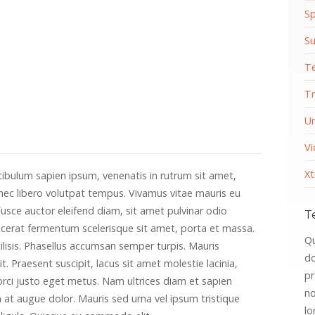
Sp
Su
T
Tr
Un
Vi
Xt
bulum sapien ipsum, venenatis in rutrum sit amet,
 nec libero volutpat tempus. Vivamus vitae mauris eu
usce auctor eleifend diam, sit amet pulvinar odio
T
placerat fermentum scelerisque sit amet, porta et massa.
Qu
ilisis. Phasellus accumsan semper turpis. Mauris
do
. Praesent suscipit, lacus sit amet molestie lacinia,
pr
 orci justo eget metus. Nam ultrices diam et sapien
no
at augue dolor. Mauris sed urna vel ipsum tristique
lo