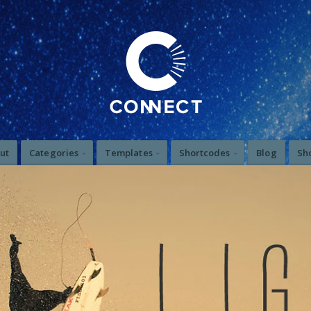
ut
Categories
Templates
Shortcodes
Blog
Sh