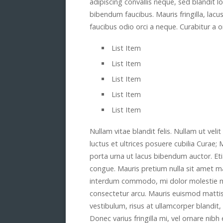
adipiscing convallis neque, sed blandit 
bibendum faucibus. Mauris fringilla, lacus 
faucibus odio orci a neque. Curabitur a or
List Item
List Item
List Item
List Item
List Item
Nullam vitae blandit felis. Nullam ut vel
luctus et ultrices posuere cubilia Curae;
porta urna ut lacus bibendum auctor. Etia
congue. Mauris pretium nulla sit amet 
interdum commodo, mi dolor molestie mag
consectetur arcu. Mauris euismod mattis 
vestibulum, risus at ullamcorper blandit, o
Donec varius fringilla mi, vel ornare nib