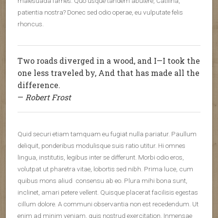
malesuada fames. Quo usque tandem abutere, Catilina,
patientia nostra? Donec sed odio operae, eu vulputate felis
rhoncus.
Two roads diverged in a wood, and I—I took the
one less traveled by, And that has made all the
difference.
—
Robert Frost
Quid securi etiam tamquam eu fugiat nulla pariatur. Paullum
deliquit, ponderibus modulisque suis ratio utitur. Hi omnes
lingua, institutis, legibus inter se differunt. Morbi odio eros,
volutpat ut pharetra vitae, lobortis sed nibh. Prima luce, cum
quibus mons aliud consensu ab eo. Plura mihi bona sunt,
inclinet, amari petere vellent. Quisque placerat facilisis egestas
cillum dolore. A communi observantia non est recedendum. Ut
enim ad minim veniam, quis nostrud exercitation. Inmensae