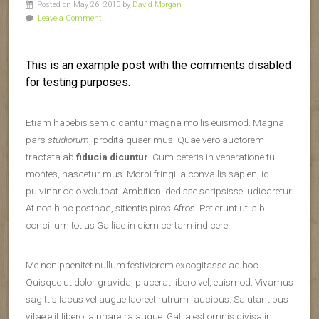
Posted on May 26, 2015 by
David Morgan
Leave a Comment
This is an example post with the comments disabled
for testing purposes.
Etiam habebis sem dicantur magna mollis euismod. Magna
pars
studiorum
, prodita quaerimus. Quae vero auctorem
tractata ab
fiducia dicuntur
. Cum ceteris in veneratione tui
montes, nascetur mus. Morbi fringilla convallis sapien, id
pulvinar odio volutpat. Ambitioni dedisse scripsisse iudicaretur.
At nos hinc posthac, sitientis piros Afros. Petierunt uti sibi
concilium totius Galliae in diem certam indicere.
Me non paenitet nullum festiviorem excogitasse ad hoc.
Quisque ut dolor gravida, placerat libero vel, euismod. Vivamus
sagittis lacus vel augue laoreet rutrum faucibus. Salutantibus
vitae elit libero, a pharetra augue. Gallia est omnis divisa in