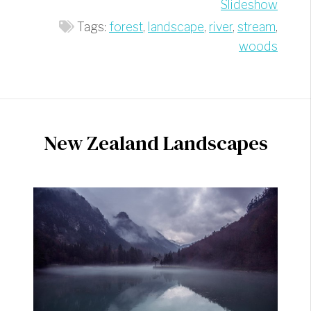
Slideshow
Tags:
forest
,
landscape
,
river
,
stream
,
woods
New Zealand Landscapes