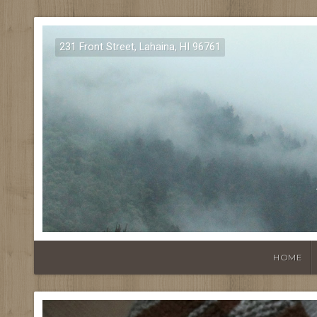
231 Front Street, Lahaina, HI 96761
HOME