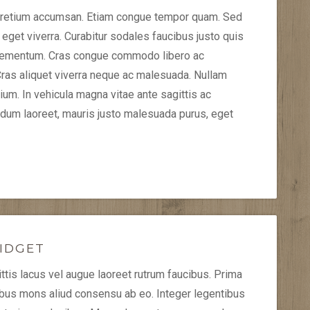
rcu pretium accumsan. Etiam congue tempor quam. Sed
eget viverra. Curabitur sodales faucibus justo quis
od elementum. Cras congue commodo libero ac
Cras aliquet viverra neque ac malesuada. Nullam
um. In vehicula magna vitae ante sagittis ac
rdum laoreet, mauris justo malesuada purus, eget
IDGET
tis lacus vel augue laoreet rutrum faucibus. Prima
ibus mons aliud consensu ab eo. Integer legentibus