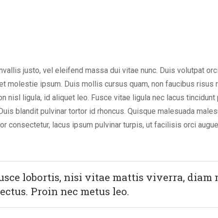
onvallis justo, vel eleifend massa dui vitae nunc. Duis volutpat orci
eget molestie ipsum. Duis mollis cursus quam, non faucibus risus
n nisl ligula, id aliquet leo. Fusce vitae ligula nec lacus tincid
 Duis blandit pulvinar tortor id rhoncus. Quisque malesuada malesu
or consectetur, lacus ipsum pulvinar turpis, ut facilisis orci augu
sce lobortis, nisi vitae mattis viverra, diam 
ectus. Proin nec metus leo.