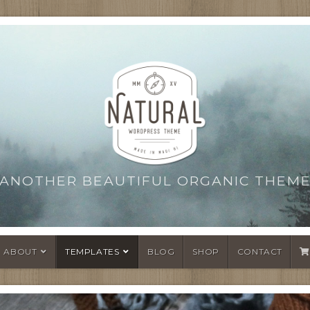
ANOTHER BEAUTIFUL ORGANIC THEM
ABOUT
TEMPLATES
BLOG
SHOP
CONTACT