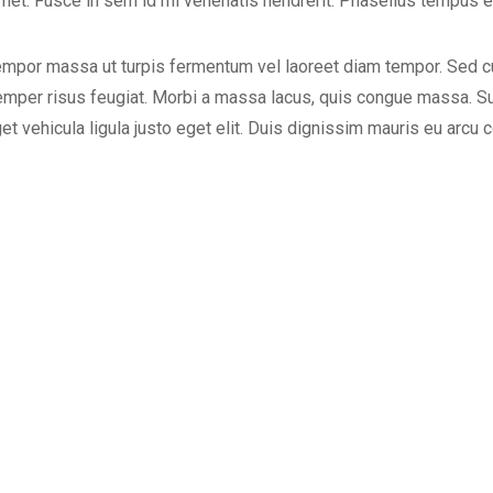
met. Fusce in sem id mi venenatis hendrerit. Phasellus tempus e
empor massa ut turpis fermentum vel laoreet diam tempor. Sed c
 semper risus feugiat. Morbi a massa lacus, quis congue massa. S
t vehicula ligula justo eget elit. Duis dignissim mauris eu arcu