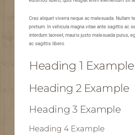
euismod libero, quis feugiat enim elementum sit a
Cras aliquet viverra neque ac malesuada. Nullam t
pretium. In vehicula magna vitae ante sagittis ac
interdum laoreet, mauris justo malesuada purus, ege
ac sagittis libero.
Heading 1 Example
Heading 2 Example
Heading 3 Example
Heading 4 Example