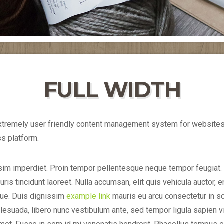
FULL WIDTH
tremely user friendly content management system for websites 
s platform.
ssim imperdiet. Proin tempor pellentesque neque tempor feugiat. V
is tincidunt laoreet. Nulla accumsan, elit quis vehicula auctor, en
ugue. Duis dignissim
example link
mauris eu arcu consectetur in sc
esuada, libero nunc vestibulum ante, sed tempor ligula sapien v