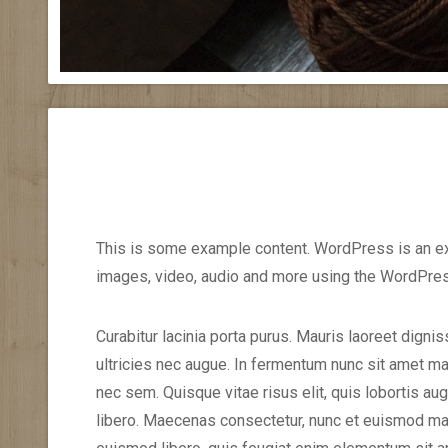
This is some example content. WordPress is an ex
images, video, audio and more using the WordPres
Curabitur lacinia porta purus. Mauris laoreet digni
ultricies nec augue. In fermentum nunc sit amet maur
nec sem. Quisque vitae risus elit, quis lobortis a
libero. Maecenas consectetur, nunc et euismod mal