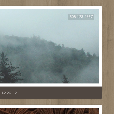
808-123-4567
E
$0.00
0