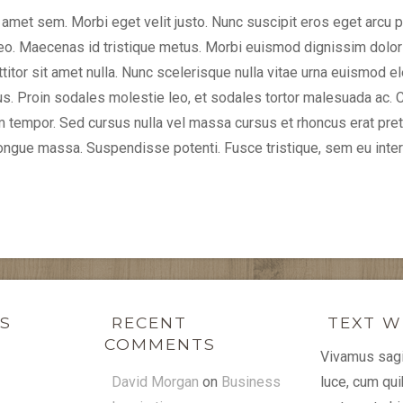
 sit amet sem. Morbi eget velit justo. Nunc suscipit eros eget a
eo. Maecenas id tristique metus. Morbi euismod dignissim dolor 
porttitor sit amet nulla. Nunc scelerisque nulla vitae urna euism
us. Proin sodales molestie leo, et sodales tortor malesuada ac. 
tempor. Sed cursus nulla vel massa cursus et rhoncus erat preti
ongue massa. Suspendisse potenti. Fusce tristique, sem eu inte
KS
RECENT
TEXT W
COMMENTS
Vivamus sagit
David Morgan
on
Business
luce, cum qu