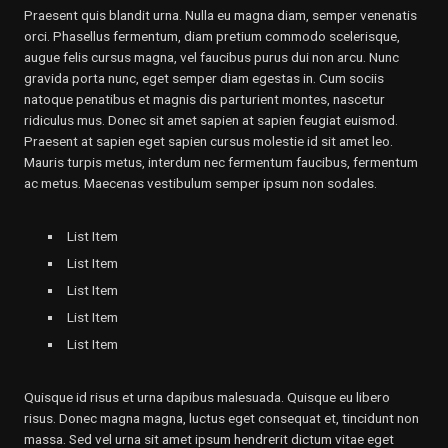
Praesent quis blandit urna. Nulla eu magna diam, semper venenatis
orci. Phasellus fermentum, diam pretium commodo scelerisque,
augue felis cursus magna, vel faucibus purus dui non arcu. Nunc
gravida porta nunc, eget semper diam egestas in. Cum sociis
natoque penatibus et magnis dis parturient montes, nascetur
ridiculus mus. Donec sit amet sapien at sapien feugiat euismod.
Praesent at sapien eget sapien cursus molestie id sit amet leo.
Mauris turpis metus, interdum nec fermentum faucibus, fermentum
ac metus. Maecenas vestibulum semper ipsum non sodales.
List Item
List Item
List Item
List Item
List Item
Quisque id risus et urna dapibus malesuada. Quisque eu libero
risus. Donec magna magna, luctus eget consequat et, tincidunt non
massa. Sed vel urna sit amet ipsum hendrerit dictum vitae eget