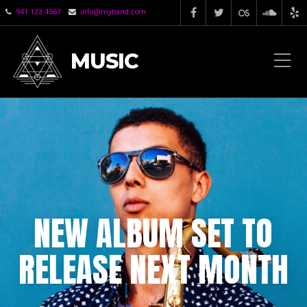
941.123.4567
info@myband.com
MUSIC
NEW ALBUM SET TO
RELEASE NEXT MONTH