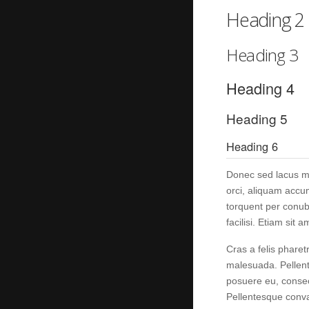
Heading 2
Heading 3
Heading 4
Heading 5
Heading 6
Donec sed lacus ma
orci, aliquam accum
torquent per conub
facilisi. Etiam sit 
Cras a felis pharet
malesuada. Pellent
posuere eu, consect
Pellentesque conva