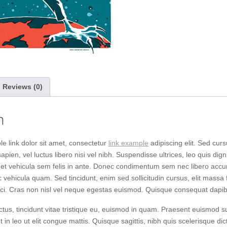
Reviews (0)
n
 link dolor sit amet, consectetur
link example
adipiscing elit. Sed curs
sapien, vel luctus libero nisi vel nibh. Suspendisse ultrices, leo quis dig
eget vehicula sem felis in ante. Donec condimentum sem nec libero a
c vehicula quam. Sed tincidunt, enim sed sollicitudin cursus, elit massa f
orci. Cras non nisl vel neque egestas euismod. Quisque consequat dapi
us, tincidunt vitae tristique eu, euismod in quam. Praesent euismod sus
t in leo ut elit congue mattis. Quisque sagittis, nibh quis scelerisque di