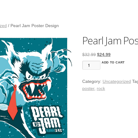
ized
/ Pearl Jam Poster Design
Pearl Jam Po
Original
Current
$
32.99
$
24.99
price
price
ADD TO CART
Pearl
was:
is:
Jam
$32.99.
$24.99.
Poster
Category:
Uncategorized
Ta
Design
poster
,
rock
quantity