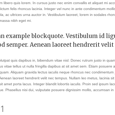
em libero quis lorem. In cursus justo nec enim convallis et aliquet mi ac
dictum felis rhoncus lacinia. Integer vel nunc in ante condimentum molli
ula, ac ultrices urna auctor in. Vestibulum laoreet, lorem in sodales rh
 massa nibh eget mi.
an example blockquote. Vestibulum id ligu
d semper. Aenean laoreet hendrerit velit
lutpat quis dapibus in, bibendum vitae nisl. Donec rutrum justo in qu
vitae tellus ut nulla fringilla dapibus at sit amet sem. Etiam posuere 
 aliquam. Aliquam gravida lectus iaculis neque rhoncus nec condimentum
. Aenean laoreet hendrerit velit nec tempus. Nullam leo metus, lacinia si
it amet porta lacus. Integer blandit lobortis iaculis. Proin sed ipsum la
ique. Phasellus nisi dui, vulputate posuere dignissim mollis, accumsan in
 1