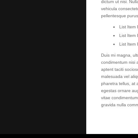
dictum ut nisi. Null
vehicula consectetu
pellentesque purus 
List Item
List Item
List Item
Duis mi magna, ultr
condimentum nisi a
aptent taciti socio
malesuada vel aliqu
pharetra tellus, at 
egestas ornare aug
vitae condimentum o
gravida nulla comm