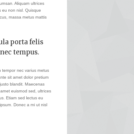
cumsan. Aliquam ultrices
s eu non nisl. Quisque
oncus, massa metus mattis
la porta felis
 nec tempus.
am tempor nec varius metus
ante sit amet dolor pretium
 justo blandit. Maecenas
t amet euismod sed, ultrices
cus. Etiam sed lectus eu
 ipsum. Donec a mi ut nisl