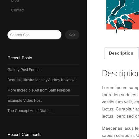
Blog
Contact
Description
Recent Posts
Descriptio
Gallery Post Format
Beautiful Illustrations by Audrey Kawaski
Lorem ipsum sample
More Incredible Art from Sam Nielson
libero leo sodales 
Example Video Post
vestibulum velit, 
luctus. Curabitur a
The Concept Art of Diablo III
lectus libero sed 
Maecenas lacus lect
Recent Comments
sapien cursus in. U