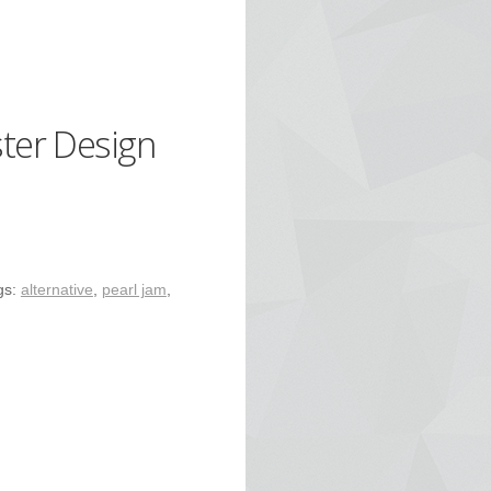
ster Design
gs:
alternative
,
pearl jam
,