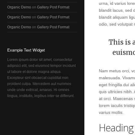
urna, id varius lor
Organic Demo
on
Gallery Post Format
blandit lacus, sed 
Organic Demo
on
Gallery Post Format
blandit aliquam lig
odio, sed volutpat
Organic Demo
on
Gallery Post Format
This is 
Example Text Widget
euismo
Lorem ipsum dolor sit amet, consectetur
adipisici elit, sed eiusmod tempor incidunt
Nam metus orci, vo
ut labore et dolore magna aliqua.
Excepteur sint obcaecat cupiditat non
malesuada. Vivamus 
proident culpa. Mercedem aut nummos
eget fringilla dui
unde unde extricat, amaras. Hi omnes
quis ultricies nibh
lingua, institutis, legibus inter se differunt.
at orci. Maecenas s
lorem iaculis trist
varius mollis.
Heading