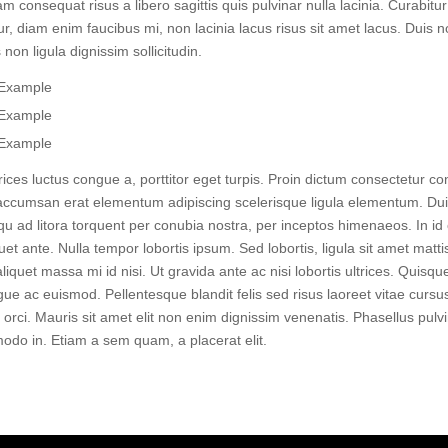
am consequat risus a libero sagittis quis pulvinar nulla lacinia. Curabitur
r, diam enim faucibus mi, non lacinia lacus risus sit amet lacus. Duis n
non ligula dignissim sollicitudin.
 Example
 Example
 Example
ices luctus congue a, porttitor eget turpis. Proin dictum consectetur c
ccumsan erat elementum adipiscing scelerisque ligula elementum. Duis
squ ad litora torquent per conubia nostra, per inceptos himenaeos. In i
et ante. Nulla tempor lobortis ipsum. Sed lobortis, ligula sit amet matt
aliquet massa mi id nisi. Ut gravida ante ac nisi lobortis ultrices. Quisqu
ue ac euismod. Pellentesque blandit felis sed risus laoreet vitae cursu
rci. Mauris sit amet elit non enim dignissim venenatis. Phasellus pulvi
odo in. Etiam a sem quam, a placerat elit.