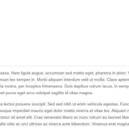
ssa. Nam ligula augue, accumsan sed mattis eget, pharetra in dolor. V
san leo semper in. Morbi aliquam interdum velit ut mollis. Class aptent 
ia nostra, per inceptos himenaeos. Duis dapibus rutrum lacus, in sempe
amet purus eget arcu volutpat sagittis id vitae magna.
ra lectus posuere suscipit. Sed sed nibh ut enim vehicula egestas. Fusce
esque imperdiet mauris eget dolor mattis viverra et vitae leo. Aliquam 
etur sit amet elit. Cras venenatis libero ac nunc rutrum eu laoreet libe
llis odio ac orci ultrices ac viverra ante bibendum. Vivamus erat magn