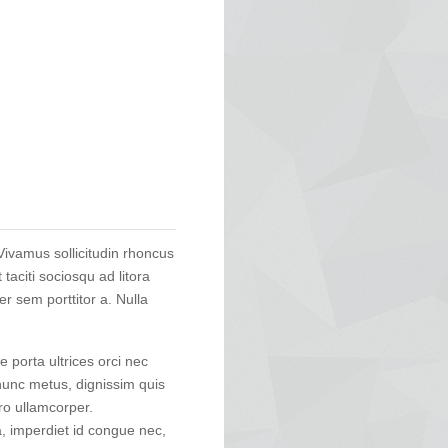
ivamus sollicitudin rhoncus
taciti sociosqu ad litora
r sem porttitor a. Nulla
 porta ultrices orci nec
nunc metus, dignissim quis
ro ullamcorper.
a, imperdiet id congue nec,