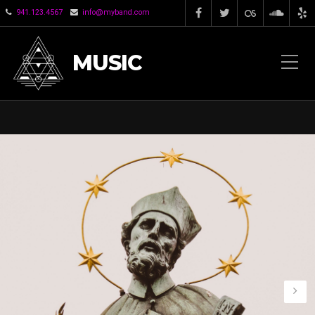
941.123.4567
info@myband.com
MUSIC