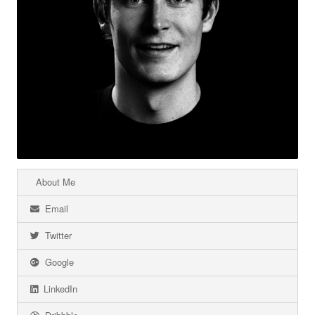
About Me
Email
Twitter
Google
LinkedIn