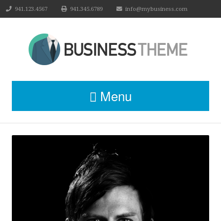
941.123.4567
941.345.6789
info@mybusiness.com
Menu